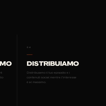
04
AMO
DISTRIBUIAMO
ht
Distribuiamo il tuo episodio e i
llo
contenuti social mentre l'interesse
è al massimo.