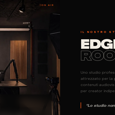
ON AIR
IL NOSTRO S
EDG
RO
Uno studio profes
attrezzato per la
contenuti audiovis
per creator indipe
"Lo studio non