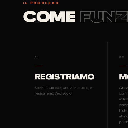
IL PROCESSO
COME
FUNZ
01
02
REGISTRIAMO
M
Scegli il tuo slot, arrivi in studio, e
Graz
registriamo l'episodio.
con r
in te
comp
highl
alta 
pubb