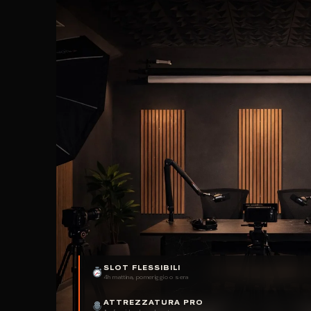
SLOT FLESSIBILI
4h mattina, pomeriggio o sera
ATTREZZATURA PRO