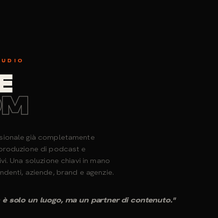
TUDIO
E
OM
sionale già completamente
 produzione di podcast e
ivi. Una soluzione chiavi in mano
ndenti, aziende, brand e agenzie.
 è solo un luogo, ma un partner di contenuto."