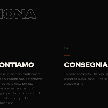
IONA
03
ONTIAMO
CONSEGNI
ie a un sistema multicamere
Episodio completo + 10 highlig
egia, realizziamo il montaggio
pronti da pubblicare. Tutto ne
mpo reale della puntata
stesso giorno.
leta ed estrapoliamo 10
ight, per fornirti contenuti di
qualità pronti per la
licazione.