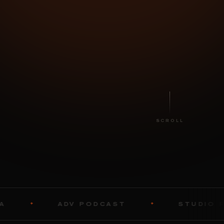
SCROLL
ADV PODCAST
STUDIO RENTAL
✦
✦