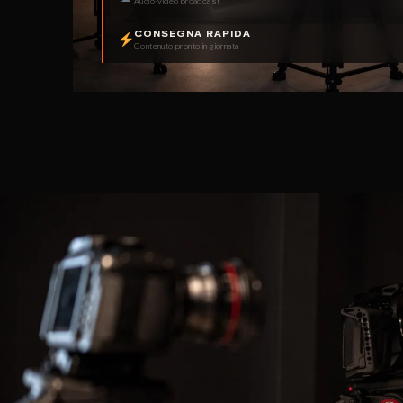
Audio-video broadcast
CONSEGNA RAPIDA
Contenuto pronto in giornata