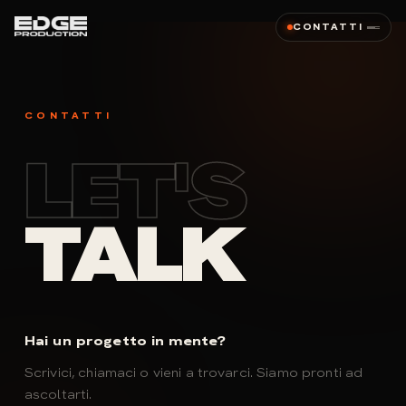
CONTATTI
CONTATTI
LET'S
TALK
Hai un progetto in mente?
Scrivici, chiamaci o vieni a trovarci. Siamo pronti ad
ascoltarti.