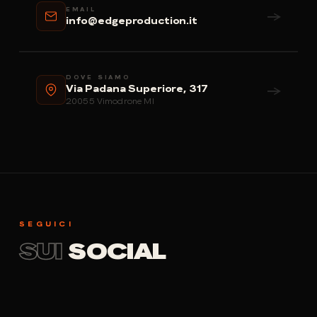
EMAIL
→
info@edgeproduction.it
DOVE SIAMO
→
Via Padana Superiore, 317
20055 Vimodrone MI
SEGUICI
SUI
SOCIAL